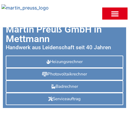
Martin Preuß GmbH in
Fliesen & Maurera
Mettmann
Handwerk aus Leidenschaft seit 40 Jahren
Heizungsrechner
Photovoltaikrechner
Badrechner
Serviceauftrag